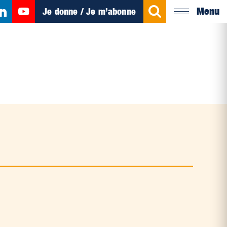
Menu
Je donne / Je m’abonne