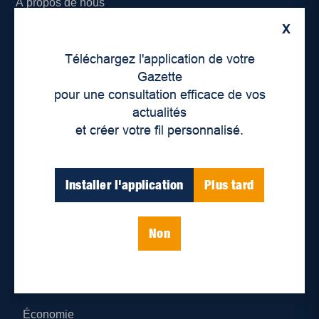
À propos de nous
X
Déontologie et confidentialité
Téléchargez l'application de votre
Devenir partenaire
Gazette
pour une consultation efficace de vos
Lieux de distribution
actualités
et créer votre fil personnalisé.
Nous joindre
Parutions numériques
Installer l'application
Plus tard
Catégories
Non
Actualités
Environnement
Économie