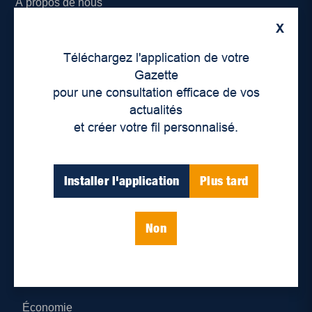
À propos de nous
X
Déontologie et confidentialité
Téléchargez l'application de votre
Devenir partenaire
Gazette
pour une consultation efficace de vos
Lieux de distribution
actualités
et créer votre fil personnalisé.
Nous joindre
Parutions numériques
Installer l'application
Plus tard
Catégories
Non
Actualités
Environnement
Économie