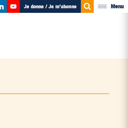
Menu
Je donne / Je m’abonne