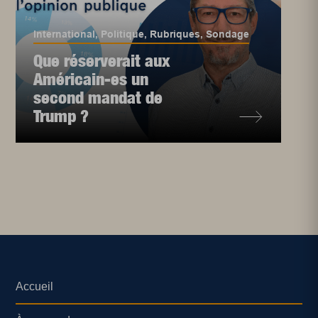
International
,
Politique
,
Rubriques
,
Sondage
Que réserverait aux
Américain-es un
second mandat de
Trump ?
Accueil