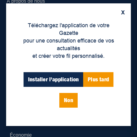
À propos de nous
X
Déontologie et confidentialité
Téléchargez l'application de votre
Devenir partenaire
Gazette
pour une consultation efficace de vos
Lieux de distribution
actualités
et créer votre fil personnalisé.
Nous joindre
Parutions numériques
Installer l'application
Plus tard
Catégories
Non
Actualités
Environnement
Économie