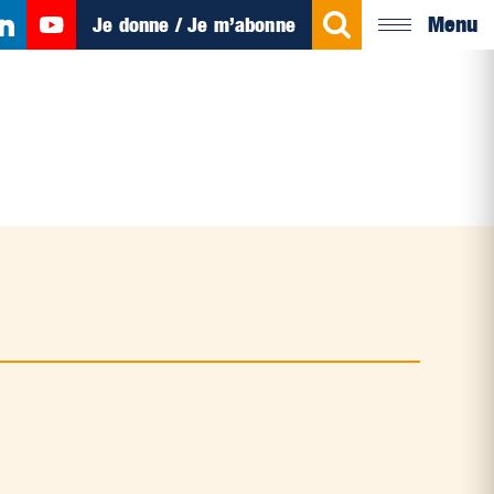
Menu
Je donne / Je m’abonne