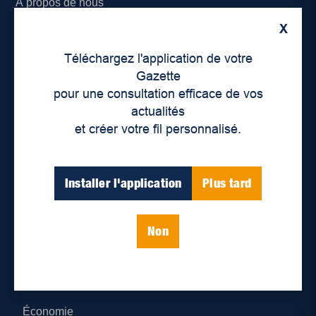
À propos de nous
X
Déontologie et confidentialité
Téléchargez l'application de votre
Devenir partenaire
Gazette
pour une consultation efficace de vos
Lieux de distribution
actualités
et créer votre fil personnalisé.
Nous joindre
Parutions numériques
Installer l'application
Plus tard
Catégories
Non
Actualités
Environnement
Économie