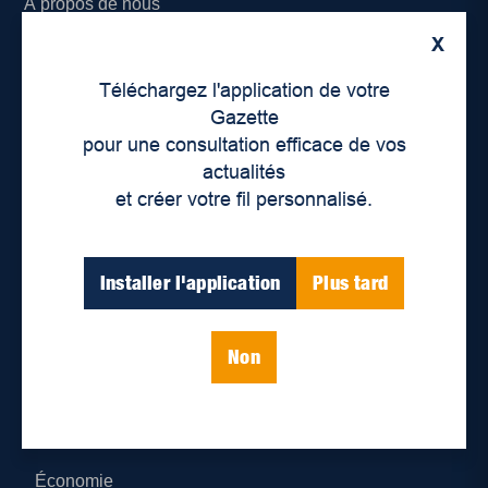
À propos de nous
X
Déontologie et confidentialité
Téléchargez l'application de votre
Devenir partenaire
Gazette
pour une consultation efficace de vos
Lieux de distribution
actualités
et créer votre fil personnalisé.
Nous joindre
Parutions numériques
Installer l'application
Plus tard
Catégories
Non
Actualités
Environnement
Économie