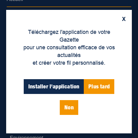
À propos de nous
X
Déontologie et confidentialité
Téléchargez l'application de votre
Gazette
Devenir partenaire
pour une consultation efficace de vos
actualités
Lieux de distribution
et créer votre fil personnalisé.
Nous joindre
Installer l'application
Plus tard
Parutions numériques
Non
Catégories
Actualités
Environnement