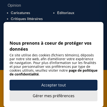
Opinion
Caricatures
Éditoriaux
Critiques littéraires
© 2026 Gazette de la Mauricie. Tous droits
réservés.
Politique de confidentialité
Nous prenons à coeur de protéger vos
données
Ce site utilise des cookies (fichiers témoins), déposés
par notre site web, afin d’améliorer votre expérience
de navigation. Pour plus d’information sur les finalités
et pour personnaliser vos préférences par type de
cookies utilisés, veuillez visiter notre
page de politique
de confidentialité
.
Je m'abonne à l'infolettre
Accepter tout
M'abonner
Gérer mes préférences
J’accepte de m’abonner à l’infolettre de La Gazette de la
Mauricie et de recevoir les plus récentes actualités ainsi
Je m'abonne à l'infolettre
que les offres promotionnelles de ce média d’information.