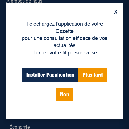
À propos de nous
X
Déontologie et confidentialité
Téléchargez l'application de votre
Devenir partenaire
Gazette
pour une consultation efficace de vos
Lieux de distribution
actualités
et créer votre fil personnalisé.
Nous joindre
Parutions numériques
Installer l'application
Plus tard
Catégories
Non
Actualités
Environnement
Économie