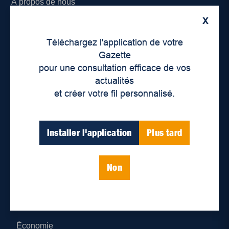
À propos de nous
X
Déontologie et confidentialité
Téléchargez l'application de votre
Devenir partenaire
Gazette
pour une consultation efficace de vos
Lieux de distribution
actualités
et créer votre fil personnalisé.
Nous joindre
Parutions numériques
Installer l'application
Plus tard
Catégories
Non
Actualités
Environnement
Économie