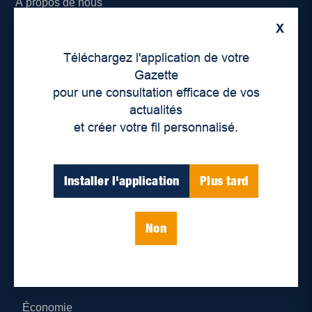
À propos de nous
X
Déontologie et confidentialité
Téléchargez l'application de votre
Devenir partenaire
Gazette
pour une consultation efficace de vos
Lieux de distribution
actualités
et créer votre fil personnalisé.
Nous joindre
Parutions numériques
Installer l'application
Plus tard
Catégories
Non
Actualités
Environnement
Économie