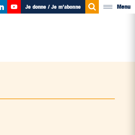
Menu
Je donne / Je m’abonne