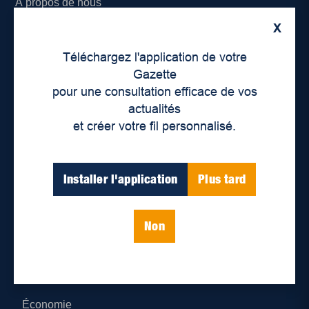
À propos de nous
X
Déontologie et confidentialité
Téléchargez l'application de votre
Devenir partenaire
Gazette
pour une consultation efficace de vos
Lieux de distribution
actualités
et créer votre fil personnalisé.
Nous joindre
Parutions numériques
Installer l'application
Plus tard
Catégories
Non
Actualités
Environnement
Économie