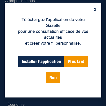
À propos de nous
X
Déontologie et confidentialité
Téléchargez l'application de votre
Devenir partenaire
Gazette
pour une consultation efficace de vos
Lieux de distribution
actualités
et créer votre fil personnalisé.
Nous joindre
Parutions numériques
Installer l'application
Plus tard
Catégories
Non
Actualités
Environnement
Économie