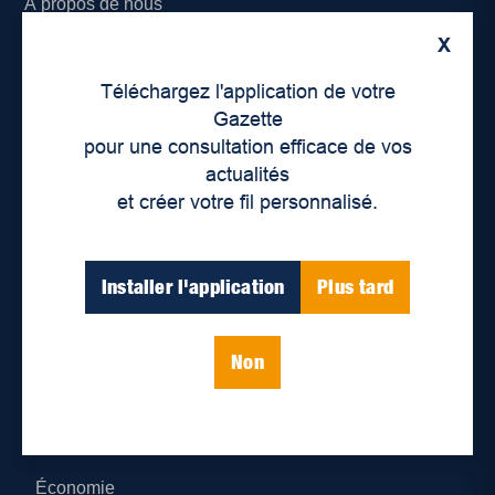
À propos de nous
X
Déontologie et confidentialité
Téléchargez l'application de votre
Devenir partenaire
Gazette
pour une consultation efficace de vos
Lieux de distribution
actualités
et créer votre fil personnalisé.
Nous joindre
Parutions numériques
Installer l'application
Plus tard
Catégories
Non
Actualités
Environnement
Économie