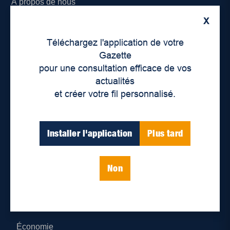
À propos de nous
X
Déontologie et confidentialité
Téléchargez l'application de votre
Devenir partenaire
Gazette
pour une consultation efficace de vos
Lieux de distribution
actualités
et créer votre fil personnalisé.
Nous joindre
Parutions numériques
Installer l'application
Plus tard
Catégories
Non
Actualités
Environnement
Économie