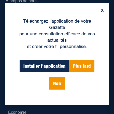
À propos de nous
X
Déontologie et confidentialité
Téléchargez l'application de votre
Devenir partenaire
Gazette
pour une consultation efficace de vos
Lieux de distribution
actualités
et créer votre fil personnalisé.
Nous joindre
Parutions numériques
Installer l'application
Plus tard
Catégories
Non
Actualités
Environnement
Économie