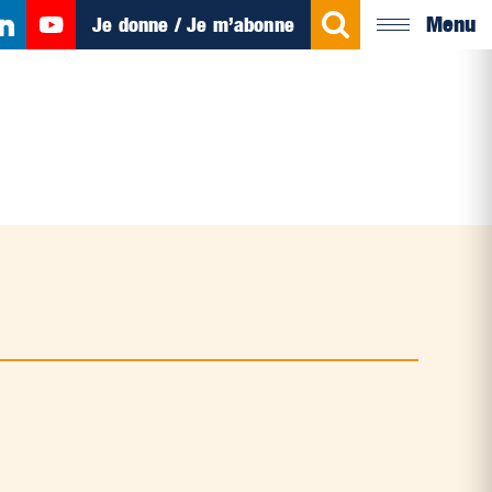
Menu
Je donne / Je m’abonne