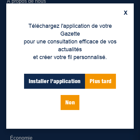
À propos de nous
X
Déontologie et confidentialité
Téléchargez l'application de votre
Devenir partenaire
Gazette
pour une consultation efficace de vos
Lieux de distribution
actualités
et créer votre fil personnalisé.
Nous joindre
Parutions numériques
Installer l'application
Plus tard
Catégories
Non
Actualités
Environnement
Économie