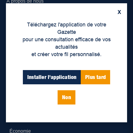
À propos de nous
X
Déontologie et confidentialité
Téléchargez l'application de votre
Devenir partenaire
Gazette
pour une consultation efficace de vos
Lieux de distribution
actualités
et créer votre fil personnalisé.
Nous joindre
Parutions numériques
Installer l'application
Plus tard
Catégories
Non
Actualités
Environnement
Économie