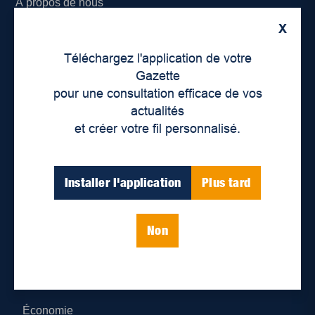
À propos de nous
X
Déontologie et confidentialité
Téléchargez l'application de votre
Devenir partenaire
Gazette
pour une consultation efficace de vos
Lieux de distribution
actualités
et créer votre fil personnalisé.
Nous joindre
Parutions numériques
Installer l'application
Plus tard
Catégories
Non
Actualités
Environnement
Économie