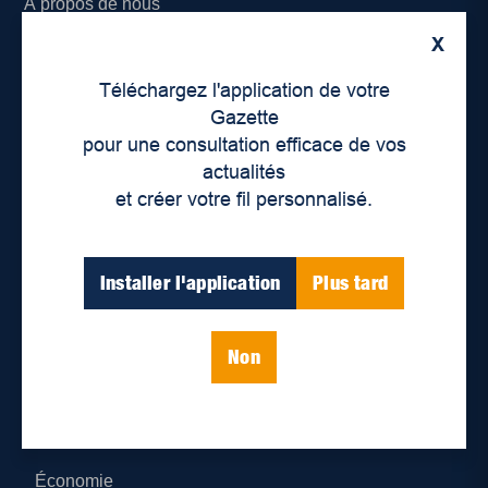
À propos de nous
X
Déontologie et confidentialité
Téléchargez l'application de votre
Devenir partenaire
Gazette
pour une consultation efficace de vos
Lieux de distribution
actualités
et créer votre fil personnalisé.
Nous joindre
Parutions numériques
Installer l'application
Plus tard
Catégories
Non
Actualités
Environnement
Économie