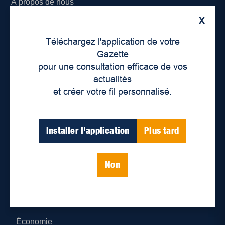
À propos de nous
X
Déontologie et confidentialité
Téléchargez l'application de votre
Devenir partenaire
Gazette
pour une consultation efficace de vos
Lieux de distribution
actualités
et créer votre fil personnalisé.
Nous joindre
Parutions numériques
Installer l'application
Plus tard
Catégories
Non
Actualités
Environnement
Économie