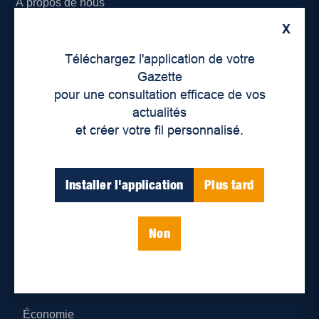
À propos de nous
X
Déontologie et confidentialité
Téléchargez l'application de votre
Devenir partenaire
Gazette
pour une consultation efficace de vos
Lieux de distribution
actualités
et créer votre fil personnalisé.
Nous joindre
Parutions numériques
Installer l'application
Plus tard
Catégories
Non
Actualités
Environnement
Économie