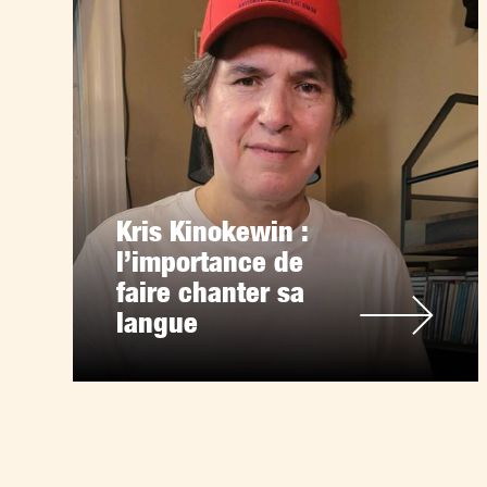
Kris Kinokewin :
l’importance de
faire chanter sa
langue