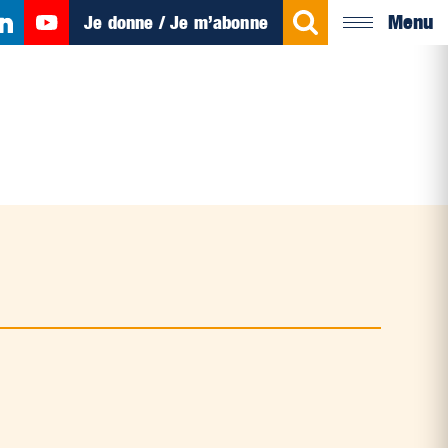
Menu
Je donne / Je m’abonne