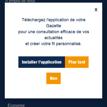
À propos de nous
X
Déontologie et confidentialité
Téléchargez l'application de votre
Devenir partenaire
Gazette
pour une consultation efficace de vos
Lieux de distribution
actualités
et créer votre fil personnalisé.
Nous joindre
Parutions numériques
Installer l'application
Plus tard
Catégories
Non
Actualités
Environnement
Économie