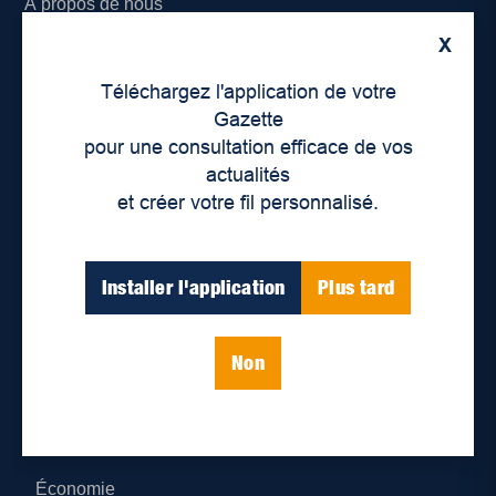
À propos de nous
X
Déontologie et confidentialité
Téléchargez l'application de votre
Devenir partenaire
Gazette
pour une consultation efficace de vos
Lieux de distribution
actualités
et créer votre fil personnalisé.
Nous joindre
Parutions numériques
Installer l'application
Plus tard
Catégories
Non
Actualités
Environnement
Économie