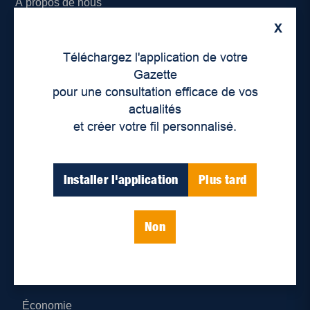
À propos de nous
X
Déontologie et confidentialité
Téléchargez l'application de votre
Devenir partenaire
Gazette
pour une consultation efficace de vos
Lieux de distribution
actualités
et créer votre fil personnalisé.
Nous joindre
Parutions numériques
Installer l'application
Plus tard
Catégories
Non
Actualités
Environnement
Économie