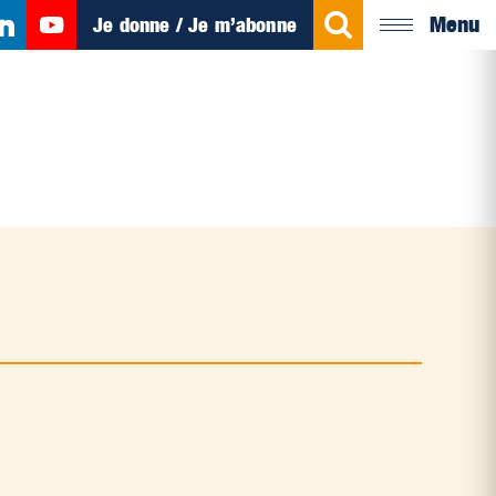
Menu
Je donne / Je m’abonne