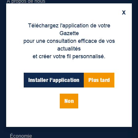
À propos de nous
X
Déontologie et confidentialité
Téléchargez l'application de votre
Devenir partenaire
Gazette
pour une consultation efficace de vos
Lieux de distribution
actualités
et créer votre fil personnalisé.
Nous joindre
Parutions numériques
Installer l'application
Plus tard
Catégories
Non
Actualités
Environnement
Économie