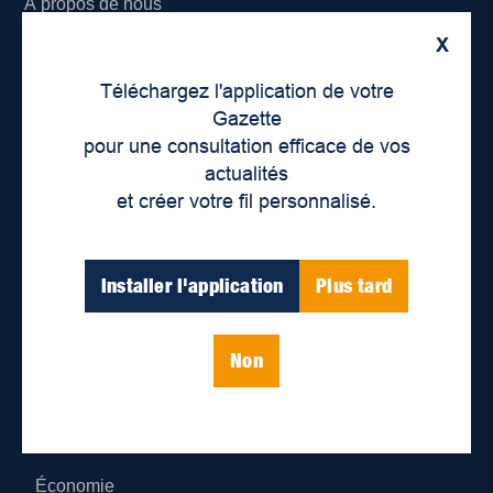
À propos de nous
X
Déontologie et confidentialité
Téléchargez l'application de votre
Devenir partenaire
Gazette
pour une consultation efficace de vos
Lieux de distribution
actualités
et créer votre fil personnalisé.
Nous joindre
Parutions numériques
Installer l'application
Plus tard
Catégories
Non
Actualités
Environnement
Économie