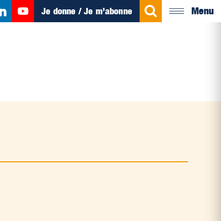
Menu
Je donne / Je m’abonne