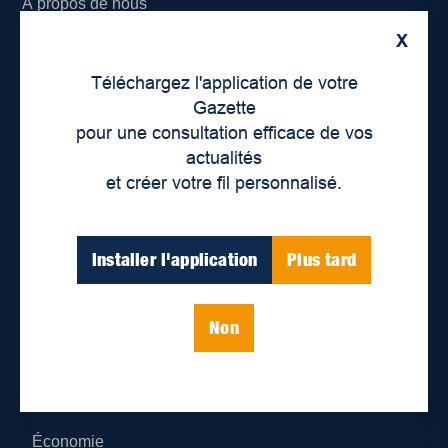
À propos de nous
X
Déontologie et confidentialité
Téléchargez l'application de votre
Devenir partenaire
Gazette
pour une consultation efficace de vos
Lieux de distribution
actualités
et créer votre fil personnalisé.
Nous joindre
Parutions numériques
Installer l'application
Plus tard
Catégories
Non
Actualités
Environnement
Économie