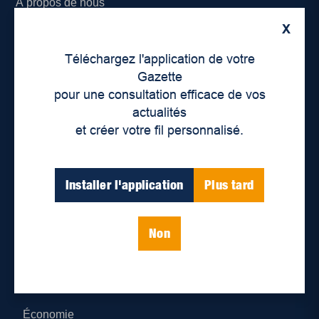
À propos de nous
X
Déontologie et confidentialité
Téléchargez l'application de votre
Devenir partenaire
Gazette
pour une consultation efficace de vos
Lieux de distribution
actualités
et créer votre fil personnalisé.
Nous joindre
Parutions numériques
Installer l'application
Plus tard
Catégories
Non
Actualités
Environnement
Économie