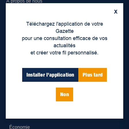
À propos de nous
X
Déontologie et confidentialité
Téléchargez l'application de votre
Devenir partenaire
Gazette
pour une consultation efficace de vos
Lieux de distribution
actualités
et créer votre fil personnalisé.
Nous joindre
Parutions numériques
Installer l'application
Plus tard
Catégories
Non
Actualités
Environnement
Économie