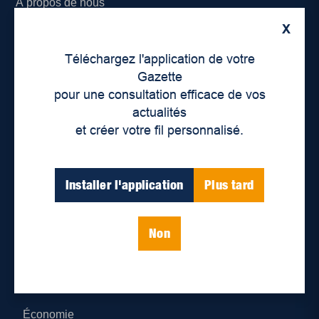
À propos de nous
X
Déontologie et confidentialité
Téléchargez l'application de votre
Devenir partenaire
Gazette
pour une consultation efficace de vos
Lieux de distribution
actualités
et créer votre fil personnalisé.
Nous joindre
Parutions numériques
Installer l'application
Plus tard
Catégories
Non
Actualités
Environnement
Économie