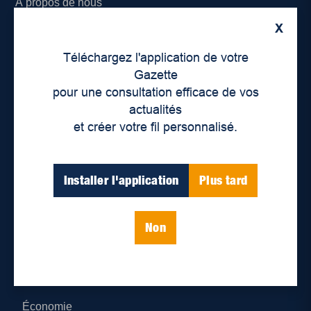
À propos de nous
X
Déontologie et confidentialité
Téléchargez l'application de votre
Devenir partenaire
Gazette
pour une consultation efficace de vos
Lieux de distribution
actualités
et créer votre fil personnalisé.
Nous joindre
Parutions numériques
Installer l'application
Plus tard
Catégories
Non
Actualités
Environnement
Économie