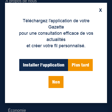
À propos de nous
X
Déontologie et confidentialité
Téléchargez l'application de votre
Devenir partenaire
Gazette
pour une consultation efficace de vos
Lieux de distribution
actualités
et créer votre fil personnalisé.
Nous joindre
Parutions numériques
Installer l'application
Plus tard
Catégories
Non
Actualités
Environnement
Économie