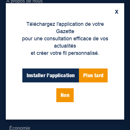
À propos de nous
X
Déontologie et confidentialité
Téléchargez l'application de votre
Devenir partenaire
Gazette
pour une consultation efficace de vos
Lieux de distribution
actualités
et créer votre fil personnalisé.
Nous joindre
Parutions numériques
Installer l'application
Plus tard
Catégories
Non
Actualités
Environnement
Économie