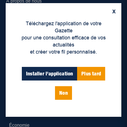
À propos de nous
X
Déontologie et confidentialité
Téléchargez l'application de votre
Devenir partenaire
Gazette
pour une consultation efficace de vos
Lieux de distribution
actualités
et créer votre fil personnalisé.
Nous joindre
Parutions numériques
Installer l'application
Plus tard
Catégories
Non
Actualités
Environnement
Économie