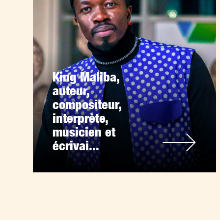
King Maliba,
auteur,
compositeur,
interprète,
musicien et
écrivai...