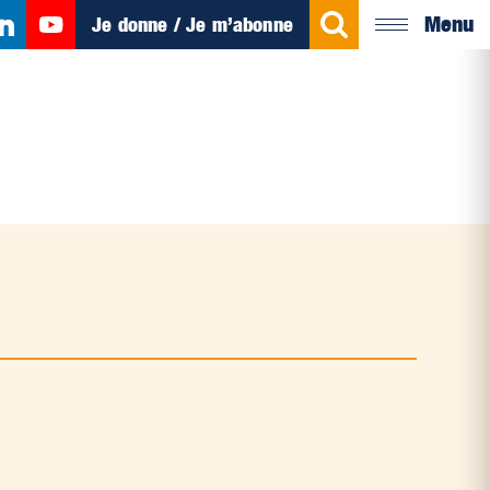
Menu
Je donne / Je m’abonne