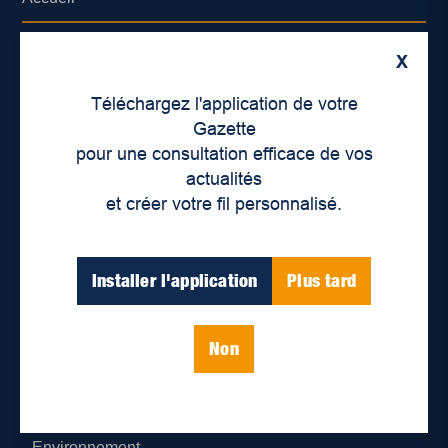
À propos de nous
X
Déontologie et confidentialité
Téléchargez l'application de votre
Gazette
Devenir partenaire
pour une consultation efficace de vos
actualités
Lieux de distribution
et créer votre fil personnalisé.
Nous joindre
Installer l'application
Plus tard
Parutions numériques
Non
Catégories
Actualités
Environnement