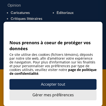
Opinion
Caricatures
Éditoriaux
Critiques littéraires
© 2026 Gazette de la Mauricie. Tous droits
réservés.
Politique de confidentialité
Nous prenons à coeur de protéger vos
données
Ce site utilise des cookies (fichiers témoins), déposés
par notre site web, afin d’améliorer votre expérience
de navigation. Pour plus d’information sur les finalités
et pour personnaliser vos préférences par type de
cookies utilisés, veuillez visiter notre
page de politique
de confidentialité
.
Je m'abonne à l'infolettre
Accepter tout
M'abonner
Gérer mes préférences
J’accepte de m’abonner à l’infolettre de La Gazette de la
Mauricie et de recevoir les plus récentes actualités ainsi
Je m'abonne à l'infolettre
que les offres promotionnelles de ce média d’information.