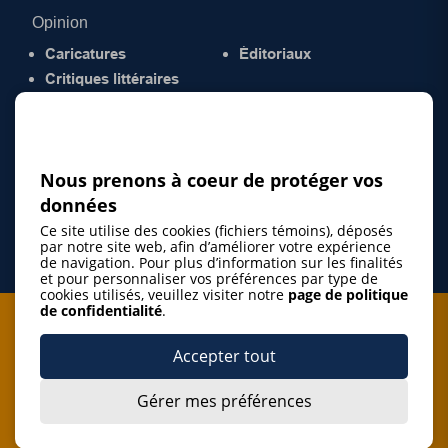
Opinion
Caricatures
Éditoriaux
Critiques littéraires
© 2026 Gazette de la Mauricie. Tous droits
réservés.
Politique de confidentialité
Nous prenons à coeur de protéger vos
données
Ce site utilise des cookies (fichiers témoins), déposés
par notre site web, afin d’améliorer votre expérience
de navigation. Pour plus d’information sur les finalités
et pour personnaliser vos préférences par type de
cookies utilisés, veuillez visiter notre
page de politique
de confidentialité
.
Je m'abonne à l'infolettre
Accepter tout
M'abonner
Gérer mes préférences
J’accepte de m’abonner à l’infolettre de La Gazette de la
Mauricie et de recevoir les plus récentes actualités ainsi
Je m'abonne à l'infolettre
que les offres promotionnelles de ce média d’information.