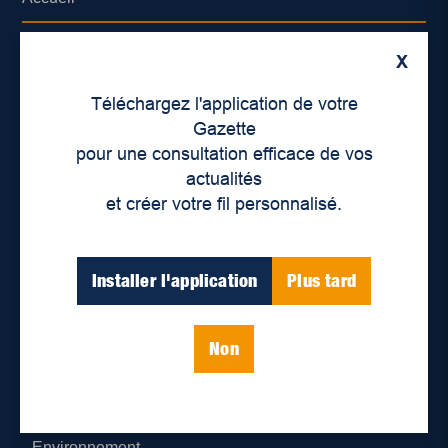
À propos de nous
X
Déontologie et confidentialité
Téléchargez l'application de votre
Gazette
Devenir partenaire
pour une consultation efficace de vos
actualités
Lieux de distribution
et créer votre fil personnalisé.
Nous joindre
Installer l'application
Plus tard
Parutions numériques
Non
Catégories
Actualités
Environnement