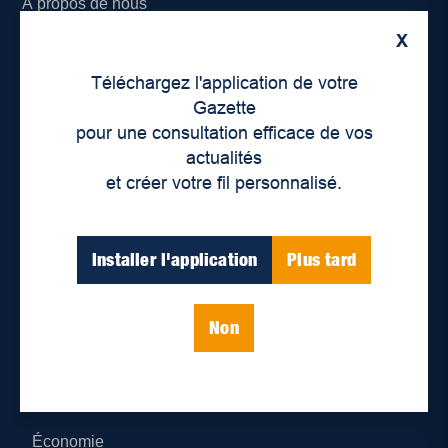
À propos de nous
X
Déontologie et confidentialité
Téléchargez l'application de votre
Devenir partenaire
Gazette
pour une consultation efficace de vos
Lieux de distribution
actualités
et créer votre fil personnalisé.
Nous joindre
Parutions numériques
Installer l'application
Plus tard
Catégories
Non
Actualités
Environnement
Économie