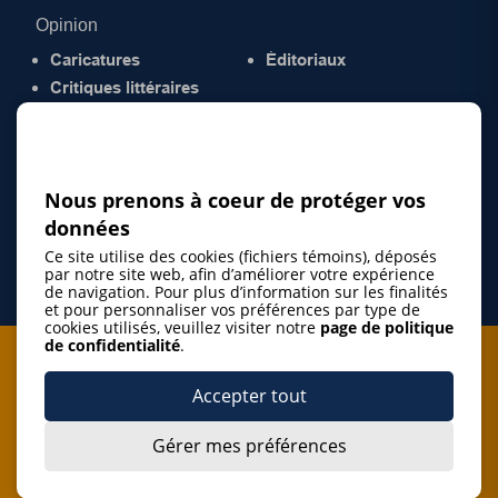
Opinion
Caricatures
Éditoriaux
Critiques littéraires
© 2026 Gazette de la Mauricie. Tous droits
réservés.
Politique de confidentialité
Nous prenons à coeur de protéger vos
données
Ce site utilise des cookies (fichiers témoins), déposés
par notre site web, afin d’améliorer votre expérience
de navigation. Pour plus d’information sur les finalités
et pour personnaliser vos préférences par type de
cookies utilisés, veuillez visiter notre
page de politique
de confidentialité
.
Je m'abonne à l'infolettre
Accepter tout
M'abonner
Gérer mes préférences
J’accepte de m’abonner à l’infolettre de La Gazette de la
Mauricie et de recevoir les plus récentes actualités ainsi
Je m'abonne à l'infolettre
que les offres promotionnelles de ce média d’information.