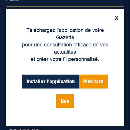
À propos de nous
X
Déontologie et confidentialité
Téléchargez l'application de votre
Gazette
Devenir partenaire
pour une consultation efficace de vos
actualités
Lieux de distribution
et créer votre fil personnalisé.
Nous joindre
Installer l'application
Plus tard
Parutions numériques
Non
Catégories
Actualités
Environnement