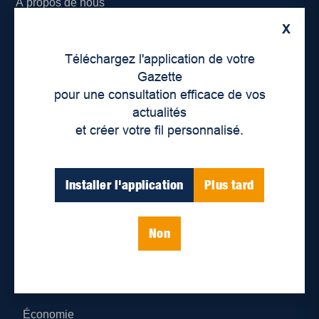
À propos de nous
X
Déontologie et confidentialité
Téléchargez l'application de votre
Devenir partenaire
Gazette
pour une consultation efficace de vos
Lieux de distribution
actualités
et créer votre fil personnalisé.
Nous joindre
Parutions numériques
Installer l'application
Plus tard
Catégories
Non
Actualités
Environnement
Économie