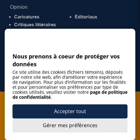
Opinion
Caricatures
Éditoriaux
Critiques littéraires
© 2026 Gazette de la Mauricie. Tous droits
réservés.
Politique de confidentialité
Nous prenons à coeur de protéger vos
données
Ce site utilise des cookies (fichiers témoins), déposés
par notre site web, afin d’améliorer votre expérience
de navigation. Pour plus d’information sur les finalités
et pour personnaliser vos préférences par type de
cookies utilisés, veuillez visiter notre
page de politique
de confidentialité
.
Je m'abonne à l'infolettre
Accepter tout
M'abonner
Gérer mes préférences
J’accepte de m’abonner à l’infolettre de La Gazette de la
Mauricie et de recevoir les plus récentes actualités ainsi
Je m'abonne à l'infolettre
que les offres promotionnelles de ce média d’information.