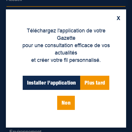
À propos de nous
X
Déontologie et confidentialité
Téléchargez l'application de votre
Gazette
Devenir partenaire
pour une consultation efficace de vos
actualités
Lieux de distribution
et créer votre fil personnalisé.
Nous joindre
Installer l'application
Plus tard
Parutions numériques
Non
Catégories
Actualités
Environnement