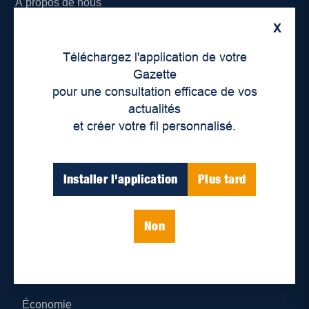
À propos de nous
X
Déontologie et confidentialité
Téléchargez l'application de votre
Devenir partenaire
Gazette
pour une consultation efficace de vos
Lieux de distribution
actualités
et créer votre fil personnalisé.
Nous joindre
Parutions numériques
Installer l'application
Plus tard
Catégories
Non
Actualités
Environnement
Économie