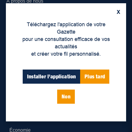
À propos de nous
X
Déontologie et confidentialité
Téléchargez l'application de votre
Devenir partenaire
Gazette
pour une consultation efficace de vos
Lieux de distribution
actualités
et créer votre fil personnalisé.
Nous joindre
Parutions numériques
Installer l'application
Plus tard
Catégories
Non
Actualités
Environnement
Économie